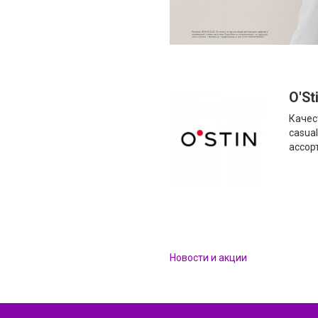
O'St
Качес
casua
ассор
Новости и акции