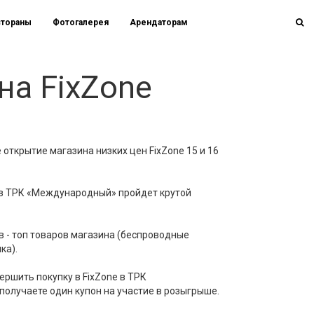
стораны
Фотогалерея
Арендаторам
на FixZone
открытие магазина низких цен FixZone 15 и 16
e в ТРК «Международный» пройдет крутой
ов - топ товаров магазина (беспроводные
ка).
ершить покупку в FixZone в ТРК
олучаете один купон на участие в розыгрыше.