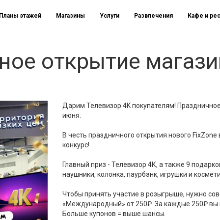
Планы этажей
Магазины
Услуги
Развлечения
Кафе и ре
ное открытие магази
Дарим Телевизор 4K покупателям! Праздничное 
июня.
В честь праздничного открытия нового FixZon
конкурс!
Главный приз - Телевизор 4К, а также 9 подарк
наушники, колонка, паурбэнк, игрушки и космети
Чтобы принять участие в розыгрыше, нужно сов
«Международный» от 250₽. За каждые 250₽ вы п
Больше купонов = выше шансы.