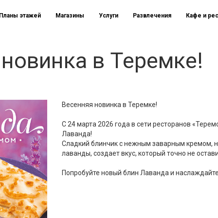
Планы этажей
Магазины
Услуги
Развлечения
Кафе и ре
новинка в Теремке!
Весенняя новинка в Теремке!
С 24 марта 2026 года в сети ресторанов «Тере
Лаванда!
Сладкий блинчик с нежным заварным кремом, 
лаванды, создает вкус, который точно не оста
Попробуйте новый блин Лаванда и наслаждайтес