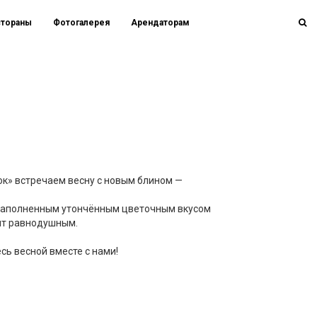
стораны
Фотогалерея
Арендаторам
мок» встречаем весну с новым блином —
наполненным утончённым цветочным вкусом
вит равнодушным.
ь весной вместе с нами!