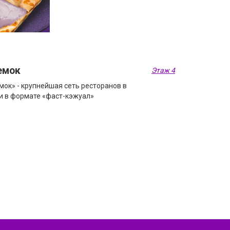
емок
Этаж 4
мок» - крупнейшая сеть ресторанов в
и в формате «фаст-кэжуал»