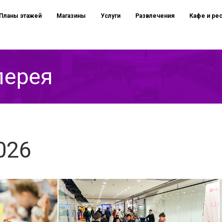
Планы этажей
Магазины
Услуги
Развлечения
Кафе и ре
лерея
026