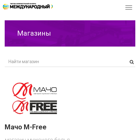
Перек
навиг
Магазины
Мачо M-Free
магазин мужского белья