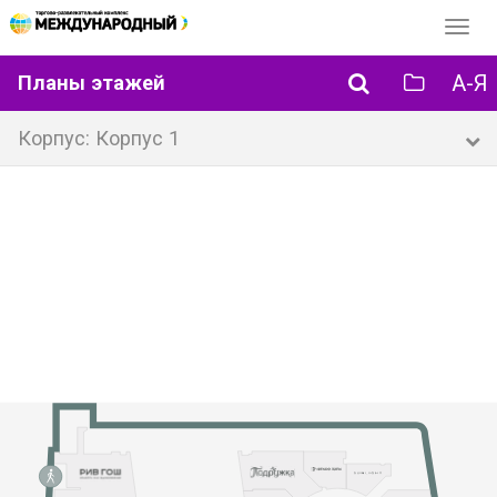
Перек
навиг
А-Я
Планы этажей
Корпус: Корпус 1