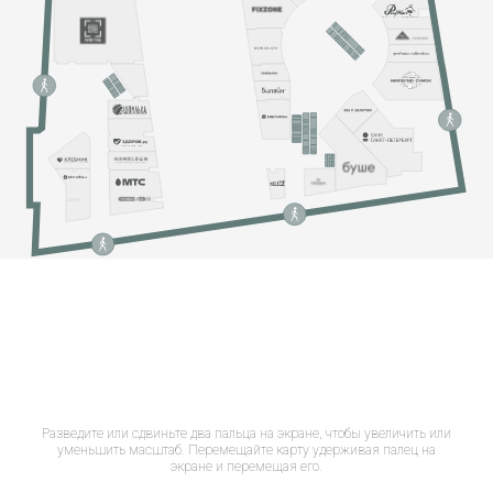
Разведите или сдвиньте два пальца на экране, чтобы увеличить или
уменьшить масштаб. Перемещайте карту удерживая палец на
экране и перемещая его.