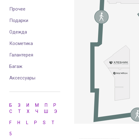
Прочее
Подарки
Одежда
Косметика
Галантерея
Багаж
Аксессуары
Б
З
И
М
П
Р
С
Т
Х
Ч
Ш
Э
F
H
L
P
S
T
5