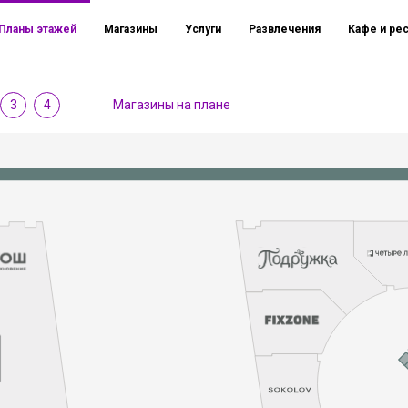
Планы этажей
Магазины
Услуги
Развлечения
Кафе и ре
3
4
Магазины на плане