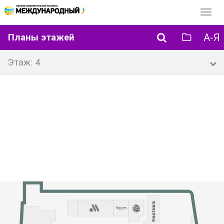
Перек
навиг
А-Я
Планы этажей
Этаж: 4