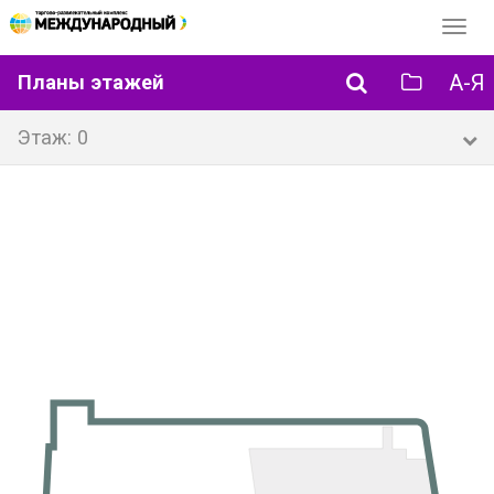
Перек
навиг
А-Я
Планы этажей
Этаж: 0