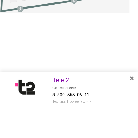
Tele 2
Салон связи
8‒800‒555‒06‒11
Техника, Прочее, Услуги
Разведите или сдвиньте два пальца на экране, чтобы увеличить или
уменьшить масштаб. Перемещайте карту удерживая палец на
Очистить
экране и перемещая его.