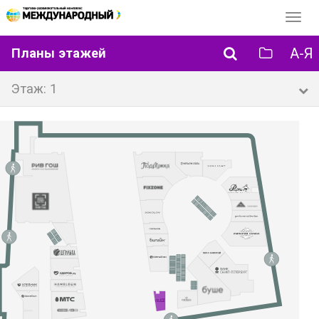
Перек
навиг
А-Я
Планы этажей
Этаж: 1