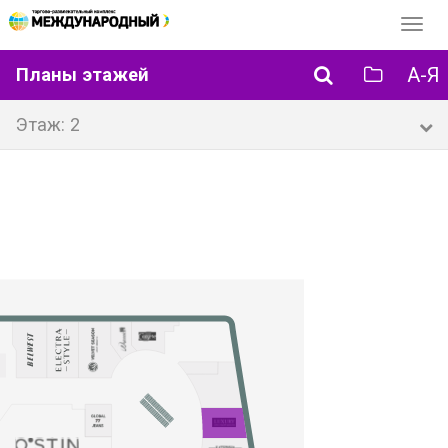
Перек
навиг
А-Я
Планы этажей
Этаж: 2