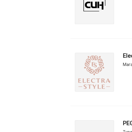
Ele
Маг
PEG