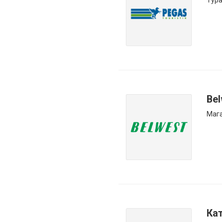
Тура
Bel
Мага
Ка