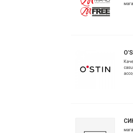
мага
O'S
Каче
casu
ассо
СИ
мага