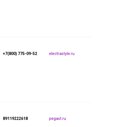
+7(800) 775-09-52
electrastyle.ru
89119222618
pegast.ru