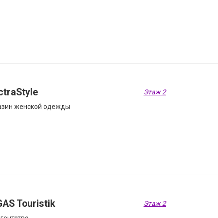
ctraStyle
Этаж 2
азин женской одежды
AS Touristik
Этаж 2