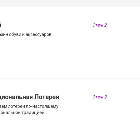
i
Этаж 2
зин обуви и аксессуаров
циональная Лотерея
Этаж 2
аем лотереи по-настоящему
ональной традицией.