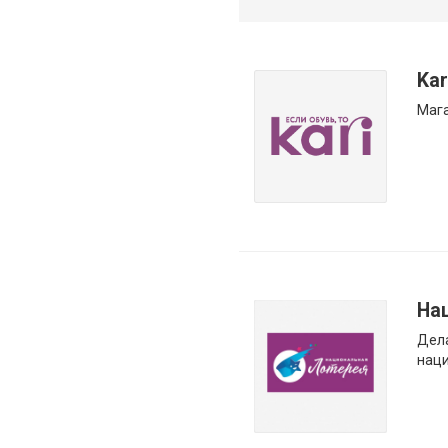
Kar
Мага
На
Дел
наци