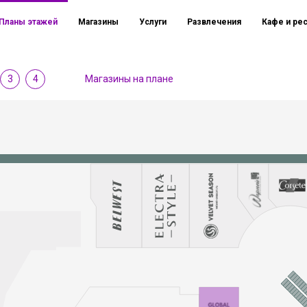
Планы этажей
Магазины
Услуги
Развлечения
Кафе и ре
3
4
Магазины на плане