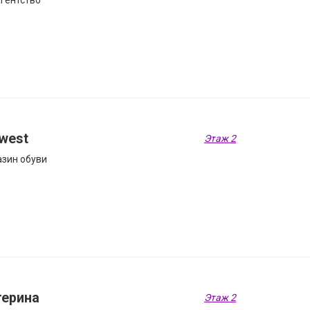
гентство
west
Этаж 2
зин обуви
терина
Этаж 2