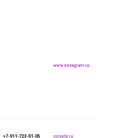
www.instagram.com/global_77_jeans
+7-911-723-01-05
corsete.ru