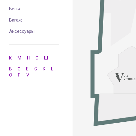
Белье
Багаж
Аксессуары
К
М
Н
С
Ш
B
C
E
G
K
L
O
P
V