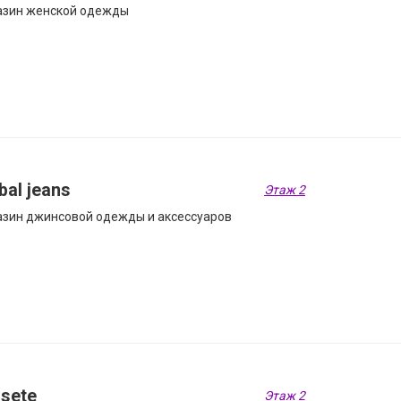
азин женской одежды
bal jeans
Этаж 2
зин джинсовой одежды и аксессуаров
sete
Этаж 2