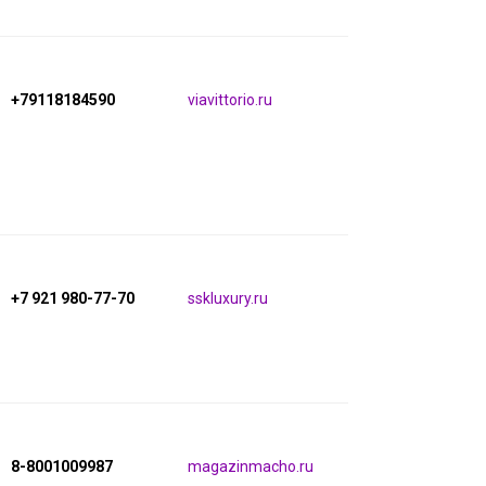
+79118184590
viavittorio.ru
+7 921 980-77-70
sskluxury.ru
8-8001009987
magazinmacho.ru