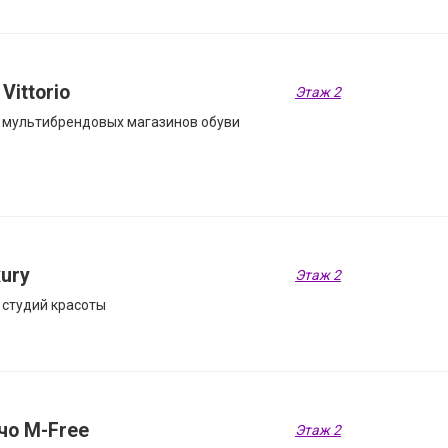
 Vittorio
Этаж 2
 мультибрендовых магазинов обуви
ury
Этаж 2
 студий красоты
чо M-Free
Этаж 2