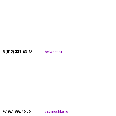
8 (812) 331-63-65
belwest.ru
+7 921 892 46 06
catrinushka.ru