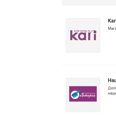
Kar
Мага
На
Дел
наци