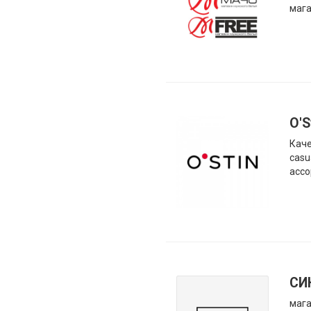
мага
O'S
Каче
casu
ассо
СИ
мага