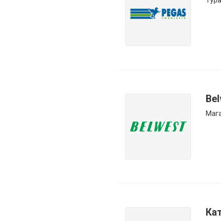
Тура
Bel
Мага
Ка