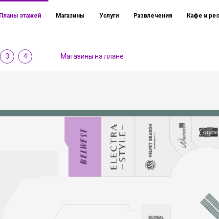
Планы этажей
Магазины
Услуги
Развлечения
Кафе и ре
3
4
Магазины на плане