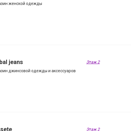
азин женской одежды
bal jeans
Этаж 2
зин джинсовой одежды и аксессуаров
sete
Этаж 2