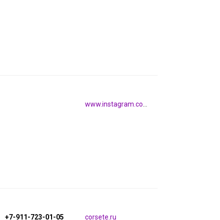
www.instagram.com/global_77_jeans
+7-911-723-01-05
corsete.ru