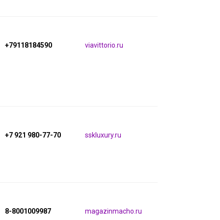
+79118184590
viavittorio.ru
+7 921 980-77-70
sskluxury.ru
8-8001009987
magazinmacho.ru