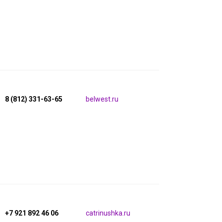
8 (812) 331-63-65
belwest.ru
+7 921 892 46 06
catrinushka.ru