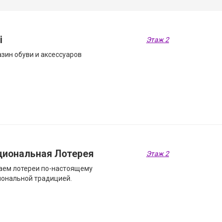
i
Этаж 2
зин обуви и аксессуаров
циональная Лотерея
Этаж 2
аем лотереи по-настоящему
ональной традицией.