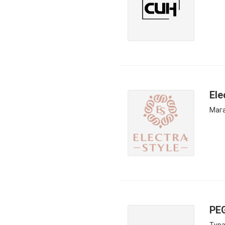
Ele
Маг
PEG