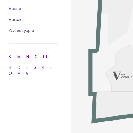
Белье
Багаж
Аксессуары
К
М
Н
С
Ш
B
C
E
G
K
L
O
P
V