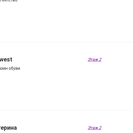
гентство
west
Этаж 2
зин обуви
терина
Этаж 2