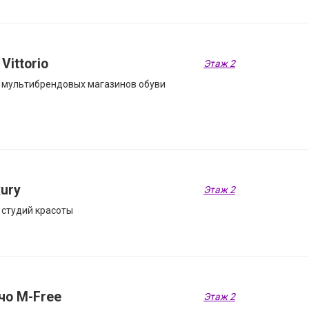
 Vittorio
Этаж 2
 мультибрендовых магазинов обуви
ury
Этаж 2
 студий красоты
чо M-Free
Этаж 2