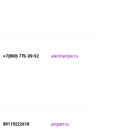
+7(800) 775-09-52
electrastyle.ru
89119222618
pegast.ru