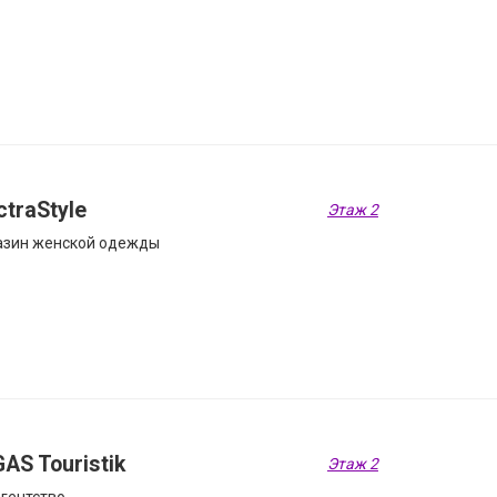
ctraStyle
Этаж 2
азин женской одежды
AS Touristik
Этаж 2