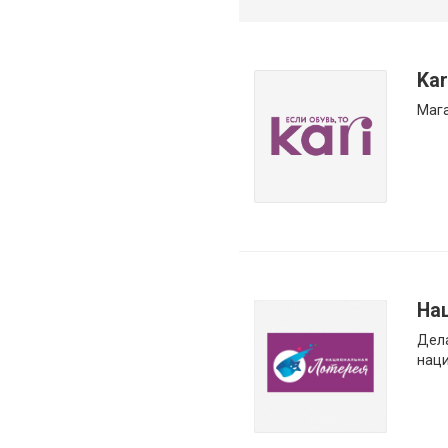
Kar
Мага
На
Дел
наци