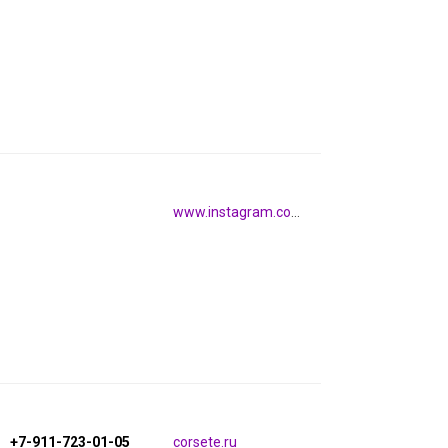
www.instagram.com/global_77_jeans
+7-911-723-01-05
corsete.ru