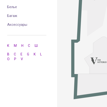
Белье
Багаж
Аксессуары
К
М
Н
С
Ш
B
C
E
G
K
L
O
P
V