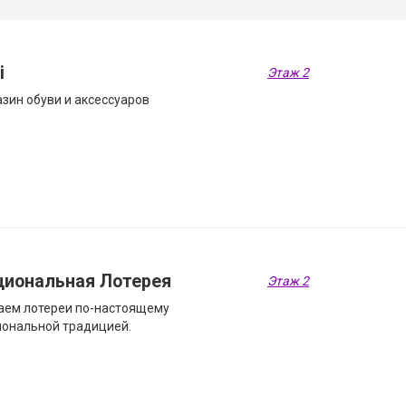
i
Этаж 2
зин обуви и аксессуаров
циональная Лотерея
Этаж 2
аем лотереи по-настоящему
ональной традицией.