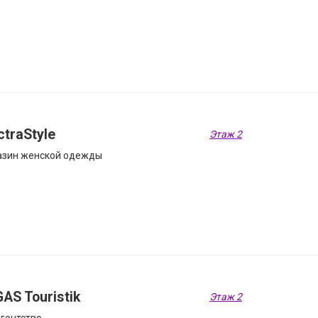
ctraStyle
Этаж 2
азин женской одежды
AS Touristik
Этаж 2