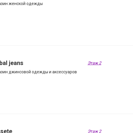
азин женской одежды
bal jeans
Этаж 2
зин джинсовой одежды и аксессуаров
sete
Этаж 2