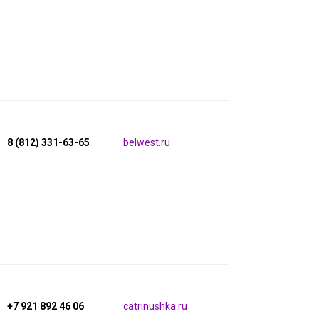
8 (812) 331-63-65
belwest.ru
+7 921 892 46 06
catrinushka.ru