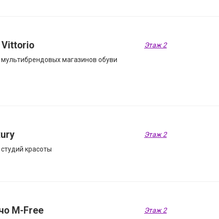
 Vittorio
Этаж 2
 мультибрендовых магазинов обуви
ury
Этаж 2
 студий красоты
чо M-Free
Этаж 2