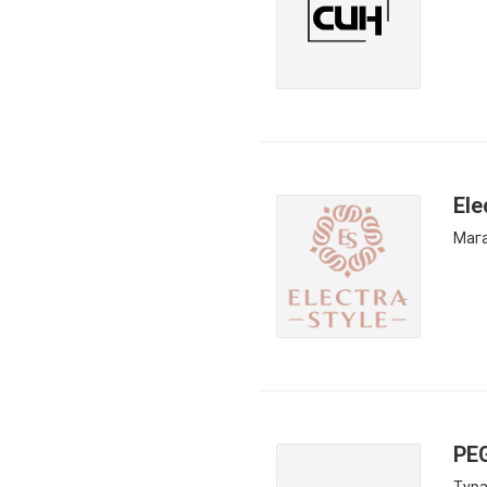
Ele
Маг
PEG