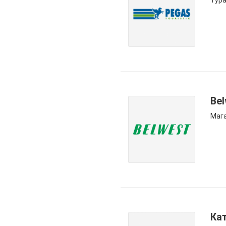
Тура
Bel
Мага
Ка