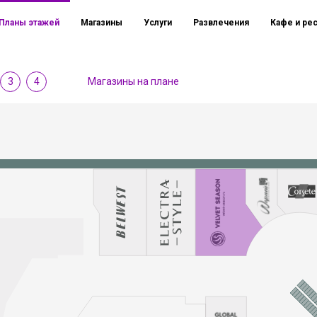
Планы этажей
Магазины
Услуги
Развлечения
Кафе и ре
3
4
Магазины на плане