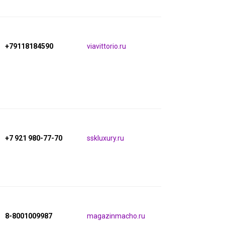
+79118184590
viavittorio.ru
+7 921 980-77-70
sskluxury.ru
8-8001009987
magazinmacho.ru