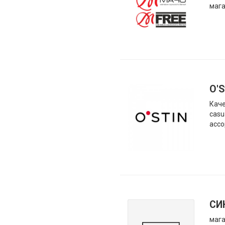
мага
O'S
Каче
casu
ассо
СИ
мага