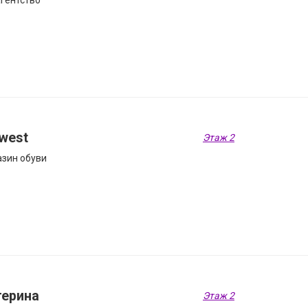
гентство
west
Этаж 2
зин обуви
терина
Этаж 2