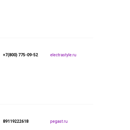
+7(800) 775-09-52
electrastyle.ru
89119222618
pegast.ru